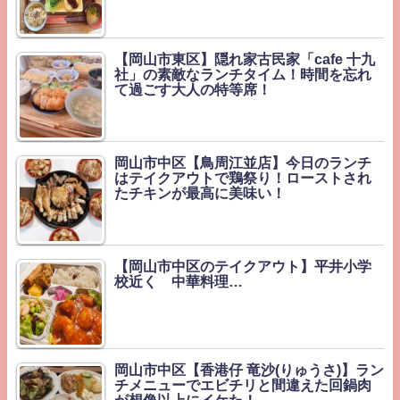
【岡山市東区】隠れ家古民家「cafe 十九
社」の素敵なランチタイム！時間を忘れ
て過ごす大人の特等席！
岡山市中区【鳥周江並店】今日のランチ
はテイクアウトで鶏祭り！ローストされ
たチキンが最高に美味い！
【岡山市中区のテイクアウト】平井小学
校近く 中華料理…
岡山市中区【香港仔 竜沙(りゅうさ)】ラン
チメニューでエビチリと間違えた回鍋肉