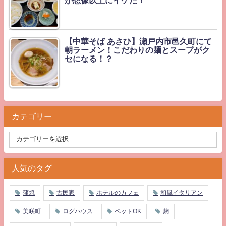
が想像以上にイケた！
【中華そば あさひ】瀬戸内市邑久町にて
朝ラーメン！こだわりの麺とスープがク
セになる！？
カテゴリー
人気のタグ
蒲焼
古民家
ホテルのカフェ
和風イタリアン
美咲町
ログハウス
ペットOK
麹