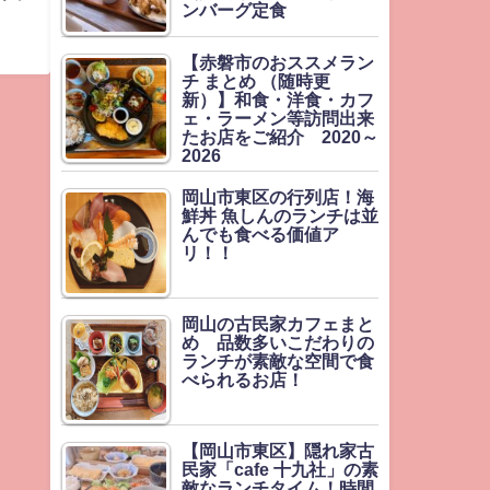
ンバーグ定食
【赤磐市のおススメラン
チ まとめ （随時更
新）】和食・洋食・カフ
ェ・ラーメン等訪問出来
たお店をご紹介 2020～
2026
岡山市東区の行列店！海
鮮丼 魚しんのランチは並
んでも食べる価値ア
リ！！
岡山の古民家カフェまと
め 品数多いこだわりの
ランチが素敵な空間で食
べられるお店！
【岡山市東区】隠れ家古
民家「cafe 十九社」の素
敵なランチタイム！時間