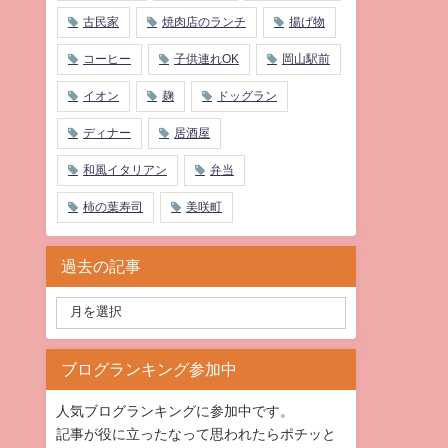
古民家
焼肉店のランチ
揚げ物
コーヒー
子供連れOK
岡山駅前
イオン
麹
ドッグラン
ディナー
居酒屋
和風イタリアン
弁当
柿の葉寿司
美咲町
過去の記事
ブログランキング参加中
人気ブログランキングに参加中です。
記事が役に立ったなって思われたらポチッと