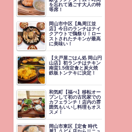
を忘れて過ごす大人の特
等席！
岡山市中区【鳥周江並
店】今日のランチはテイ
クアウトで鶏祭り！ロー
ストされたチキンが最高
に美味い！
【大戸屋ごはん処 岡山円
山店】初ランチはチキン
南蛮1.5倍定食と炭火焼
鉄板トンテキに決定！
和気町【福べ】移転オー
プンして初の古民家での
カフェランチ！店内の雰
囲気もいいし料理もオス
スメ！
岡山市東区【定食 時代
屋】うどん店からリニュ