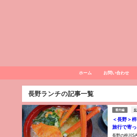
ホーム
お問い合わせ
長野ランチの記事一覧
長
番外編
＜長野＞梓
旅行で寄っ
長野の梓川S