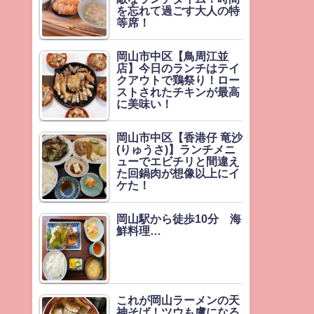
を忘れて過ごす大人の特
等席！
岡山市中区【鳥周江並
店】今日のランチはテイ
クアウトで鶏祭り！ロー
ストされたチキンが最高
に美味い！
岡山市中区【香港仔 竜沙
(りゅうさ)】ランチメニ
ューでエビチリと間違え
た回鍋肉が想像以上にイ
ケた！
岡山駅から徒歩10分 海
鮮料理…
これが岡山ラーメンの天
神そば！ツウも虜になる