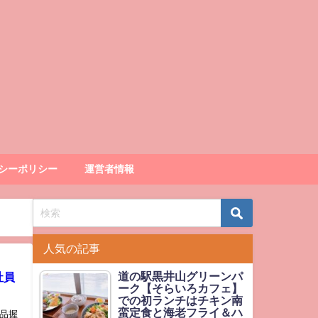
シーポリシー
運営者情報
人気の記事
道の駅黒井山グリーンパ
社員
ーク【そらいろカフェ】
での初ランチはチキン南
蛮定食と海老フライ＆ハ
品握