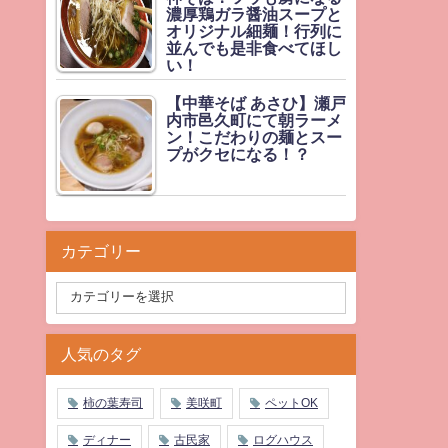
濃厚鶏ガラ醤油スープと
オリジナル細麺！行列に
並んでも是非食べてほし
い！
【中華そば あさひ】瀬戸
内市邑久町にて朝ラーメ
ン！こだわりの麺とスー
プがクセになる！？
カテゴリー
人気のタグ
柿の葉寿司
美咲町
ペットOK
ディナー
古民家
ログハウス