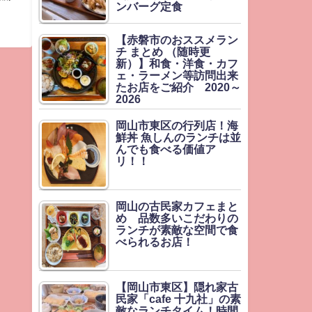
ンバーグ定食
【赤磐市のおススメラン
チ まとめ （随時更
新）】和食・洋食・カフ
ェ・ラーメン等訪問出来
たお店をご紹介 2020～
2026
岡山市東区の行列店！海
鮮丼 魚しんのランチは並
んでも食べる価値ア
リ！！
岡山の古民家カフェまと
め 品数多いこだわりの
ランチが素敵な空間で食
べられるお店！
【岡山市東区】隠れ家古
民家「cafe 十九社」の素
敵なランチタイム！時間