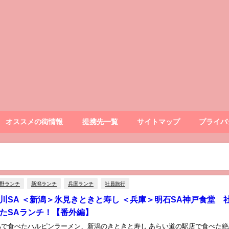
オススメの街情報
提携先一覧
サイトマップ
プライバ
野ランチ
新潟ランチ
兵庫ランチ
社員旅行
川SA ＜新潟＞氷見きときと寿し ＜兵庫＞明石SA神戸食堂 
たSAランチ！【番外編】
Aで食べたハルピンラーメン、新潟のきときと寿し あらい道の駅店で食べた絶