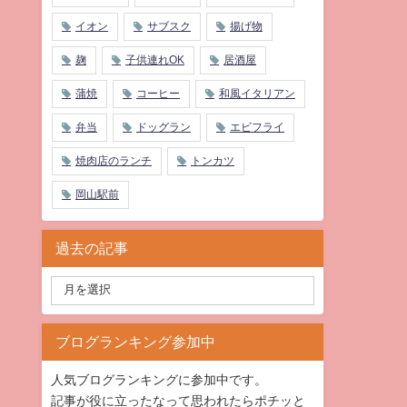
イオン
サブスク
揚げ物
麹
子供連れOK
居酒屋
蒲焼
コーヒー
和風イタリアン
弁当
ドッグラン
エビフライ
焼肉店のランチ
トンカツ
岡山駅前
過去の記事
ブログランキング参加中
人気ブログランキングに参加中です。
記事が役に立ったなって思われたらポチッと