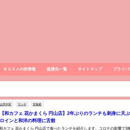
オススメの街情報
提携先一覧
サイトマップ
プライバ
山市中区
ランチ
甘味処
【和カフェ 花かまくら 円山店】2年ぶりのランチも刺身に天ぷ
ロインと和洋の料理に舌鼓
和カフェ 花かまくら 円山店で食べたランチを紹介します。コロナの影響で3