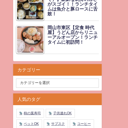
がスゴイ！！ランチタイ
ムは魚介と豚ロースに舌
鼓！
岡山市東区【定食 時代
屋】うどん店からリニュ
ーアルオープン！ランチ
タイムに初訪問！
カテゴリー
人気のタグ
柿の葉寿司
子供連れOK
ペットOK
サブスク
コーヒー