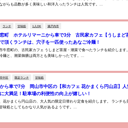
ながらも品数が多く美味しい和洋入ったランチは人気です。...
ランチ
甘味処
1人OK
瀬戸内市
窓町 ホテルリマーニから車で3分 古民家カフェ【うしまど
で頂くランチは、穴子を一匹使ったあなご冷麺！
市牛窓町の、古民家カフェ うしまど茶屋・潮菜で食べたランチを紹介します。
冷麺と、潮菜御膳は両方とも美味しかったです。...
市中区
限定ランチ
甘味処
から車で7分 岡山市中区の【和カフェ 花かまくら円山店】人
に大満足！駐車場の利便性の向上が嬉しい！
、花かまくら円山店の、大人気の限定日替わり定食を紹介します。 ランチも
甘味処としてもかなり人気があるようです。...