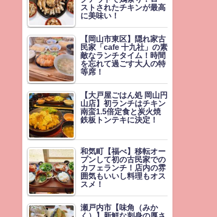
ストされたチキンが最高
に美味い！
【岡山市東区】隠れ家古
民家「cafe 十九社」の素
敵なランチタイム！時間
を忘れて過ごす大人の特
等席！
【大戸屋ごはん処 岡山円
山店】初ランチはチキン
南蛮1.5倍定食と炭火焼
鉄板トンテキに決定！
和気町【福べ】移転オー
プンして初の古民家での
カフェランチ！店内の雰
囲気もいいし料理もオス
スメ！
瀬戸内市【味角（みか
く）】新鮮な刺身の厚さ