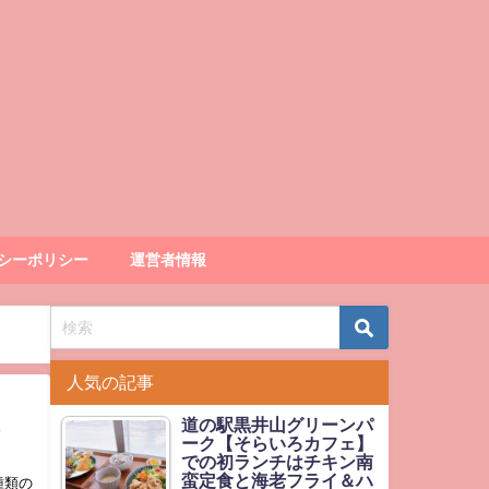
シーポリシー
運営者情報
人気の記事
道の駅黒井山グリーンパ
ーク【そらいろカフェ】
での初ランチはチキン南
蛮定食と海老フライ＆ハ
種類の