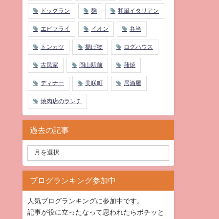
ドッグラン
麹
和風イタリアン
エビフライ
イオン
弁当
トンカツ
揚げ物
ログハウス
古民家
岡山駅前
蒲焼
ディナー
美咲町
居酒屋
焼肉店のランチ
過去の記事
ブログランキング参加中
人気ブログランキングに参加中です。
記事が役に立ったなって思われたらポチッと