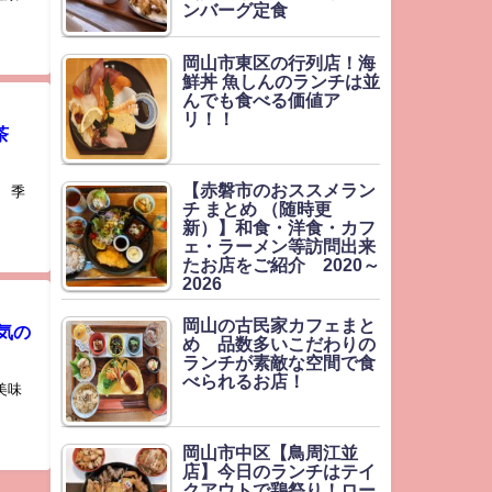
ンバーグ定食
岡山市東区の行列店！海
鮮丼 魚しんのランチは並
んでも食べる価値ア
リ！！
茶
【赤磐市のおススメラン
 季
チ まとめ （随時更
新）】和食・洋食・カフ
ェ・ラーメン等訪問出来
たお店をご紹介 2020～
2026
岡山の古民家カフェまと
気の
め 品数多いこだわりの
ランチが素敵な空間で食
べられるお店！
美味
岡山市中区【鳥周江並
店】今日のランチはテイ
クアウトで鶏祭り！ロー