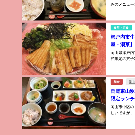
みのメニュー
食堂・定食
瀬戸内市牛
屋・潮菜】
岡山県瀬戸内
節限定の穴子
岡山
和食
岡電東山駅
限定ランチ
岡山市中区の
しいですが、