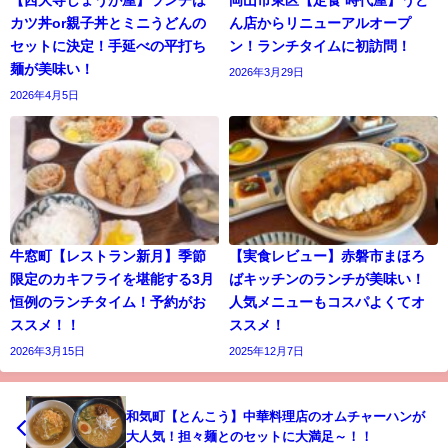
【西大寺しょうが屋】ランチは
岡山市東区【定食 時代屋】うど
カツ丼or親子丼とミニうどんの
ん店からリニューアルオープ
セットに決定！手延べの平打ち
ン！ランチタイムに初訪問！
麺が美味い！
2026年3月29日
2026年4月5日
牛窓町【レストラン新月】季節
【実食レビュー】赤磐市まほろ
限定のカキフライを堪能する3月
ばキッチンのランチが美味い！
恒例のランチタイム！予約がお
人気メニューもコスパよくてオ
ススメ！！
ススメ！
2026年3月15日
2025年12月7日
和気町【とんこう】中華料理店のオムチャーハンが
大人気！担々麺とのセットに大満足～！！