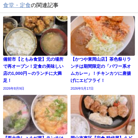
食堂・定食
の関連記事
備前市【ともみ食堂】元の場所
【かつや東岡山店】茶色祭りラ
で再オープン！定食の美味しい
ンチは期間限定の「パワー系オ
店の1,000円～のランチに大満
ムカレー」！チキンカツに唐揚
足！
げにエビフライ！
2026年8月9日
2026年5月17日