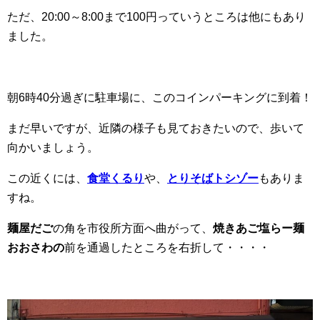
ただ、20:00～8:00まで100円っていうところは他にもあり
ました。
朝6時40分過ぎに駐車場に、このコインパーキングに到着！
まだ早いですが、近隣の様子も見ておきたいので、歩いて
向かいましょう。
この近くには、
食堂くるり
や、
とりそばトシゾー
もありま
すね。
麺屋だご
の角を市役所方面へ曲がって、
焼きあご塩らー麺
おおさわの
前を通過したところを右折して・・・・