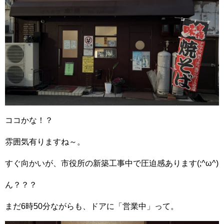
ココかな！？
雰囲気有りますね～。
すぐ向かいが、市役所の新築工事中で圧迫感あります(;^ω^)
ん？？？
まだ6時50分ながらも、ドアに「営業中」って。