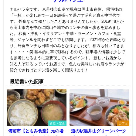
ナルハラ空です。 京丹後市出身で現在は岡山市在住。 帰宅後の
「一杯」が楽しみで一日を頑張って過ごす昭和ど真ん中世代で
す。 外食なんて殆どしたことありませんでしたが、2019年8月か
ら岡山市内を中心に岡山全域でのランチの食べ歩きを始めまし
た。 和食・洋食・イタリアン・中華・ラーメン・カフェ・食堂
等、ジャンルを問わずどこでも訪問します。 2021年から内勤とな
り、外食ランチも日曜日のみとなりましたが、相方も付いてきま
す・・・・笑 基本的に車で移動するので、駐車場の情報は少しで
も参考になるように重要視しているポイント。 新しいお店から、
知る人ぞ知るっていうお店まで、色んな美味しいお店やランチが
紹介できればとメシ活を楽しく頑張ります！
最近書いた記事
食堂・定食
カフェ
備前市【ともみ食堂】元の場
道の駅黒井山グリーンパーク