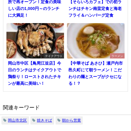
所で再オープン！定食の美味
【そらいろカフェ】での初ラ
しい店の1,000円～のランチ
ンチはチキン南蛮定食と海老
に大満足！
フライ＆ハンバーグ定食
テイクアウト
ラーメン
岡山市中区【鳥周江並店】今
【中華そば あさひ】瀬戸内市
日のランチはテイクアウトで
邑久町にて朝ラーメン！こだ
鶏祭り！ローストされたチキ
わりの麺とスープがクセにな
ンが最高に美味い！
る！？
関連キーワード
岡山市北区
焼きそば
朝から営業