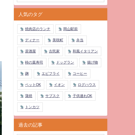
人気のタグ
焼肉店のランチ
岡山駅前
ディナー
美咲町
弁当
居酒屋
古民家
和風イタリアン
柿の葉寿司
ドッグラン
揚げ物
麹
エビフライ
コーヒー
ペットOK
イオン
ログハウス
蒲焼
サブスク
子供連れOK
トンカツ
過去の記事