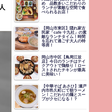
め 品数多いこだわりの
人
ランチが素敵な空間で食
べられるお店！
【岡山市東区】隠れ家古
民家「cafe 十九社」の素
敵なランチタイム！時間
を忘れて過ごす大人の特
等席！
岡山市中区【鳥周江並
店】今日のランチはテイ
クアウトで鶏祭り！ロー
ストされたチキンが最高
に美味い！
【中華そば あさひ】瀬戸
内市邑久町にて朝ラーメ
ン！こだわりの麺とスー
プがクセになる！？