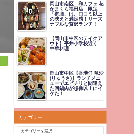
岡山市南区 和カフェ 花
かまくら福田店 限定
「御膳」は、口コミ以上
の映えと満足感！リーズ
ナブルな贅沢ランチ！
【岡山市中区のテイクア
ウト】平井小学校近く
中華料理…
岡山市中区【香港仔 竜沙
(りゅうさ)】ランチメニ
ューでエビチリと間違え
た回鍋肉が想像以上にイ
ケた！
カテゴリー