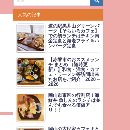
人気の記事
道の駅黒井山グリーンパ
ーク【そらいろカフェ】
での初ランチはチキン南
蛮定食と海老フライ＆ハ
ンバーグ定食
【赤磐市のおススメラン
チ まとめ （随時更
新）】和食・洋食・カフ
ェ・ラーメン等訪問出来
たお店をご紹介 2020～
2026
岡山市東区の行列店！海
鮮丼 魚しんのランチは並
んでも食べる価値ア
リ！！
岡山の古民家カフェまと