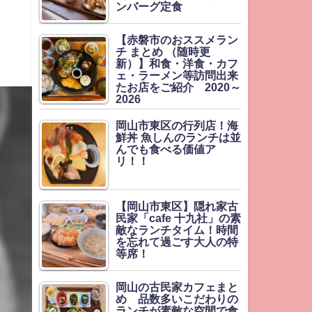
ンバーグ定食
【赤磐市のおススメラン
チ まとめ （随時更
新）】和食・洋食・カフ
ェ・ラーメン等訪問出来
たお店をご紹介 2020～
2026
岡山市東区の行列店！海
鮮丼 魚しんのランチは並
んでも食べる価値ア
リ！！
【岡山市東区】隠れ家古
民家「cafe 十九社」の素
敵なランチタイム！時間
を忘れて過ごす大人の特
等席！
岡山の古民家カフェまと
め 品数多いこだわりの
ランチが素敵な空間で食