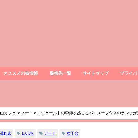
オススメの街情報
提携先一覧
サイトマップ
プライバ
【山カフェ アネテ・アニヴェール】の季節を感じるパイスープ付きのランチが
隠れ家
1人OK
デート
女子会