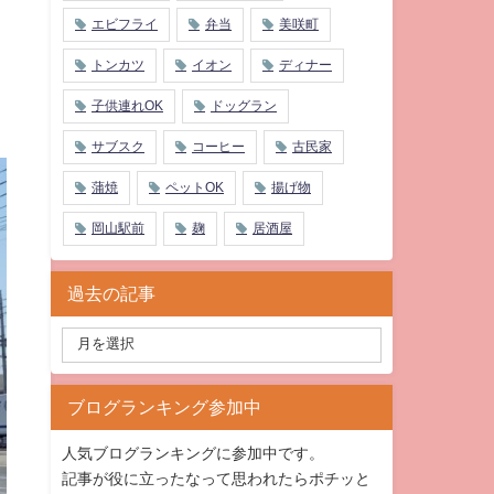
エビフライ
弁当
美咲町
トンカツ
イオン
ディナー
子供連れOK
ドッグラン
サブスク
コーヒー
古民家
蒲焼
ペットOK
揚げ物
岡山駅前
麹
居酒屋
過去の記事
ブログランキング参加中
人気ブログランキングに参加中です。
記事が役に立ったなって思われたらポチッと