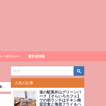
シーポリシー
運営者情報
人気の記事
素敵
道の駅黒井山グリーンパ
ーク【そらいろカフェ】
での初ランチはチキン南
蛮定食と海老フライ＆ハ