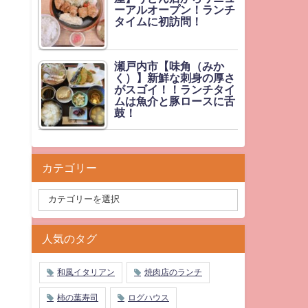
ーアルオープン！ランチ
タイムに初訪問！
瀬戸内市【味角（みか
く）】新鮮な刺身の厚さ
がスゴイ！！ランチタイ
ムは魚介と豚ロースに舌
鼓！
カテゴリー
人気のタグ
和風イタリアン
焼肉店のランチ
柿の葉寿司
ログハウス