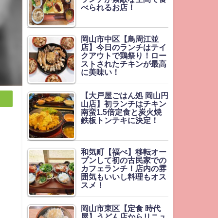
べられるお店！
岡山市中区【鳥周江並
店】今日のランチはテイ
クアウトで鶏祭り！ロー
ストされたチキンが最高
に美味い！
【大戸屋ごはん処 岡山円
山店】初ランチはチキン
南蛮1.5倍定食と炭火焼
鉄板トンテキに決定！
和気町【福べ】移転オー
プンして初の古民家での
カフェランチ！店内の雰
囲気もいいし料理もオス
スメ！
岡山市東区【定食 時代
屋】うどん店からリニュ