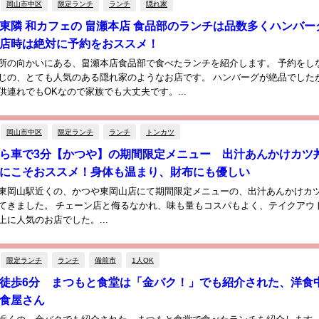
岡山市中区
限定ランチ
ランチ
隠れ家
東隣 和カフェの 畠瀬本店 食品部のランチは品数多くハンバー
店時は絶対に予約をおススメ！
所の向かいにある、畠瀬本店食品部で食べたランチを紹介します。 予約をし
じの、とても人気のある隠れ家のようなお店です。 ハンバーグが絶品でした
供連れでもOKなので家族でも大丈夫です。...
岡山市中区
限定ランチ
ランチ
トンカツ
ら車で3分【かつや】の期間限定メニュー 出汁あんかけカツ
にこそおススメ！身体も温まり、財布にも優しい
東岡山駅近くの、かつや東岡山店にて期間限定メニューの、出汁あんかけカ
てきました。 チェーン店と侮るなかれ、味も量もコスパもよく、テイクアウ
上に人気のお店でした。...
限定ランチ
ランチ
備前市
1人OK
徒歩6分 まつもと食堂は「金バク！」でも紹介された、洋食
食屋さん