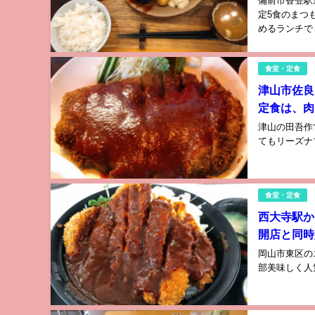
備前市香登駅
定5食のまつ
めるランチでし
食堂・定食
津山市佐良
定食は、肉
津山の田吾作
てもリーズナブ
食堂・定食
西大寺駅か
開店と同時
岡山市東区の
部美味しく人