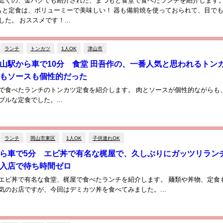
近くの、金バクでも紹介された、まつもと食堂で食べたランチを紹介します。
もと定食は、ボリューミーで美味しい！ 器も備前焼を使っておられて、目で
た。 おススメです！...
ランチ
トンカツ
1人OK
津山市
山駅から車で10分 食堂 田吾作の、一番人気と思われるトン
もソースも個性的だった
で食べたランチのトンカツ定食を紹介します。 肉とソースが個性的ながらも
ルな定食でした。...
ランチ
岡山市東区
1人OK
子供連れOK
ら車で5分 エビ丼で有名な梶屋で、久しぶりにガッツリラン
入店で待ち時間ゼロ
エビ丼で有名な食堂、梶屋で食べたランチを紹介します。 麺類や丼物、定食
気のお店ですが、今回はデミカツ丼を食べてみました。...