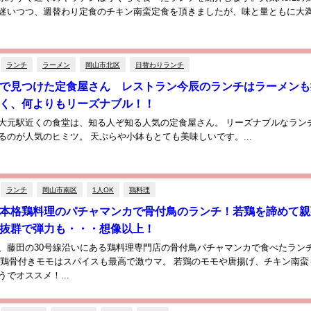
迷いつつ、週替わり定食のチキン南蛮定食を頂きましたが、味と量ともに大
ランチ
ラーメン
岡山市北区
日替わりランチ
で見つけた定食屋さん レストラン今辰のランチはラーメンも
く、何よりもリーズナブル！！
大元駅近くの食堂は、知る人ぞ知る人気の定食屋さん。 リーズナブルなラン
るのが人気のヒミツ。 天ぷらや小鉢もとても美味しいです。...
ランチ
岡山市南区
1人OK
鶏料理
本格鶏料理のパチャマンカで骨付鳥のランチ！若鶏を諦めて親
抜群で弾力も・・・想像以上！
、藤田の30号線沿いにある鶏料理専門店の骨付鳥パチャマンカで食べたラン
親鶏骨付きモモはスパイスも最高で激ウマ。 若鶏のモモや唐揚げ、チキン南蛮
でオススメ！...