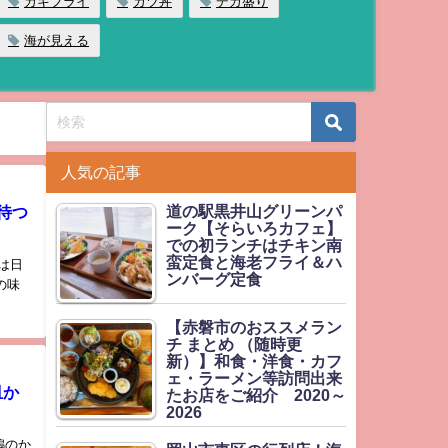
カキフライ
カツ丼
デカ盛り
海が見える
人気の記事
道の駅黒井山グリーンパ
待つ
ーク【そらいろカフェ】
での初ランチはチキン南
蛮定食と海老フライ＆ハ
は日
ンバーグ定食
の味
【赤磐市のおススメラン
チ まとめ （随時更
新）】和食・洋食・カフ
ェ・ラーメン等訪問出来
皿か
たお店をご紹介 2020～
2026
鶏のか