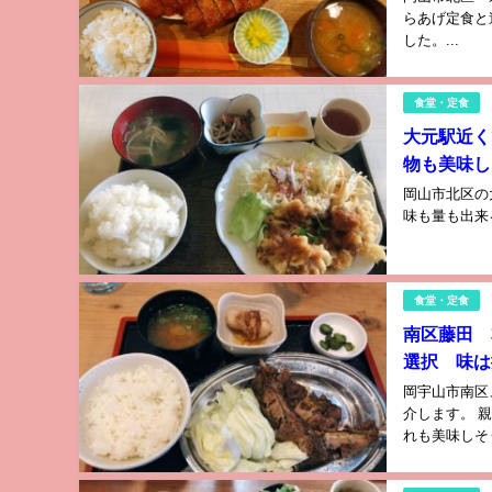
らあげ定食と
した。...
食堂・定食
大元駅近く
物も美味し
岡山市北区の
味も量も出来
食堂・定食
南区藤田 
選択 味は
岡宇山市南区
介します。 
れも美味しそう