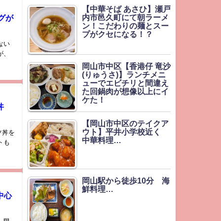
【中華そば あさひ】瀬戸
内市邑久町にて朝ラーメ
グが
ン！こだわりの麺とスー
プがクセになる！？
ない
が、
岡山市中区【香港仔 竜沙
(りゅうさ)】ランチメニ
ューでエビチリと間違え
た回鍋肉が想像以上にイ
ケた！
丼
【岡山市中区のテイクア
ウト】平井小学校近く
ツ丼を
中華料理…
トも
岡山駅から徒歩10分 海
鮮料理…
中心