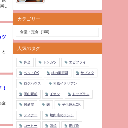
 限
も楽し
カテゴリー
カツ
人気のタグ
、と
弁当
トンカツ
エビフライ
ペットOK
柿の葉寿司
サブスク
ログハウス
和風イタリアン
チ！
岡山駅前
イオン
ドッグラン
も全
居酒屋
麹
子供連れOK
ディナー
焼肉店のランチ
コーヒー
蒲焼
揚げ物