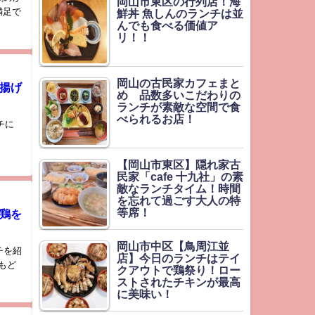
岡山市東区の行列店！海
満足で
鮮丼 魚しんのランチは並
んでも食べる価値ア
リ！！
岡山の古民家カフェまと
揚げ
め 品数多いこだわりの
ランチが素敵な空間で食
べられるお店！
チに
【岡山市東区】隠れ家古
民家「cafe 十九社」の素
敵なランチタイム！時間
を忘れて過ごす大人の特
等席！
鶏を
岡山市中区【鳥周江並
チを紹
店】今日のランチはテイ
もど
クアウトで鶏祭り！ロー
ストされたチキンが最高
に美味い！