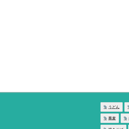
うどん
蕎麦