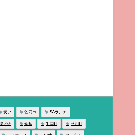
安い
笠岡市
SAランチ
揚げ物
食堂
牛窓町
邑久町