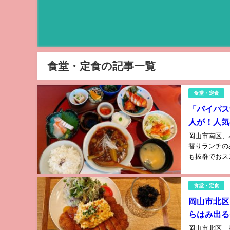
食堂・定食の記事一覧
食堂・定食
「バイパス
人が！人気
岡山市南区、
替りランチの
も抜群でおスス
食堂・定食
岡山市北区
らはみ出る
岡山市北区 