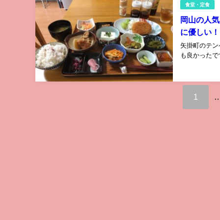
食堂・定食
岡山の人気
に優しい！
矢掛町のテン
も良かったで
1