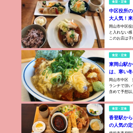
食堂・定食
中区役所の
大人気！来
岡山市中区役
と入れない感
このお店は子
食堂・定食
東岡山駅か
は、寒い冬
岡山市中区 
ランチで頂い
含めて予想以
食堂・定食
香登駅から
の人気の定