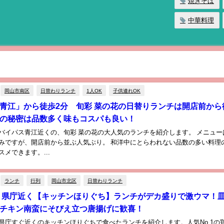
焼きそば
中華料理
岡山市南区
日替わりランチ
1人OK
子供連れOK
青江」から徒歩2分 旬彩 菜の花の日替りランチは開店前から
の秘密は品数多く味もコスパも良い！
バイパス青江近くの、旬彩 菜の花の大人気のランチを紹介します。 メニュー
みですが、開店前から並ぶ人気ぶり。 和洋中にとらわれない品数の多い料理
メできます。...
ランチ
行列
岡山市北区
日替わりランチ
 県庁近く【キッチンほりぐち】ランチがデカ盛りで激ウマ！
チキン南蛮にそびえ立つ唐揚げに歓喜！
県庁すぐ近くのキッチンほりぐちで食べたランチを紹介します。人気No.1の