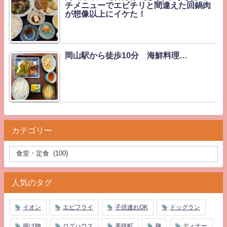
チメニューでエビチリと間違えた回鍋肉
が想像以上にイケた！
岡山駅から徒歩10分 海鮮料理…
カテゴリー
人気のタグ
イオン
エビフライ
子供連れOK
ドッグラン
揚げ物
ログハウス
美咲町
麹
ディナー