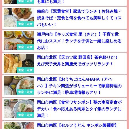
も量にも満足！
食堂・定食
備前市【双葉食堂】家族でランチ！お好み焼・
焼きそば・定食と何を食べても美味しくてコス
パもいい！
食堂・定食
瀬戸内市【キッズ食堂 里（さと）】子育て世
代におススメ！ランチを子供と一緒に楽しめる
お店！
食堂・定食
岡山市北区【天カツ家 野田店】茶色祭りだ！
えび穴子天丼と鶏唐天でガッツリランチ！
食堂・定食
岡山市北区【おうちごはんAHAHA（アハ
ハ）】チキン南蛮がボリューミーで家庭料理の
ランチに満足！駐車場情報もアリ！
食堂・定食
岡山市南区【食堂ワサンボン】鶏の南蛮定食が
デカい！食べ応えある肉系とタイ飯のランチに
満足！
食堂・定食
岡山市南区【セルフうどん キンボシ製麺所】