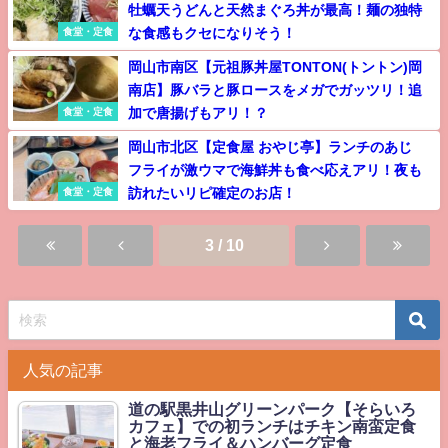
牡蠣天うどんと天然まぐろ丼が最高！麺の独特
な食感もクセになりそう！
食堂・定食
岡山市南区【元祖豚丼屋TONTON(トントン)岡
南店】豚バラと豚ロースをメガでガッツリ！追
加で唐揚げもアリ！？
食堂・定食
岡山市北区【定食屋 おやじ亭】ランチのあじ
フライが激ウマで海鮮丼も食べ応えアリ！夜も
訪れたいリピ確定のお店！
食堂・定食
3 / 10
人気の記事
道の駅黒井山グリーンパーク【そらいろ
カフェ】での初ランチはチキン南蛮定食
と海老フライ＆ハンバーグ定食