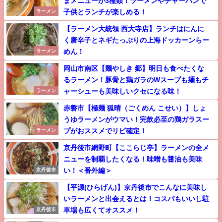
まメニューが3種類！ラーメンやチャーハンで
子供とランチが楽しめる！
ラーメン
【ラーメン大統領 西大寺店】ランチはにんに
く唐辛子とネギたっぷりの上海ドッカーンらー
めん！
ラーメン
岡山市南区【麺やしき 郷】明日も食べたくな
るラーメン！豚骨と鶏ガラのWスープも麺もチ
ャーシューも美味しいクセになる味！
ラーメン
赤磐市【極麺 狐晴（ごくめん こせい）】しょ
うゆラーメンがウマい！完飲必至の鶏ガラスー
プがおススメでリピ確定！
ラーメン
京丹後市網野町【ここらじ亭】ラーメンの全メ
ニューを制覇したくなる！味噌も醤油も美味
い！＜番外編＞
京丹後市
【平源(ひらげん)】京丹後市でこんなに美味し
いラーメンと出会えるとは！コスパもいいし駐
車場も広くてオススメ！
京丹後市