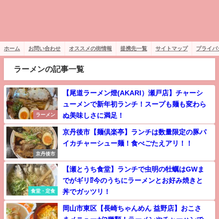
ホーム
お問い合わせ
オススメの街情報
提携先一覧
サイトマップ
プライバ
ラーメンの記事一覧
【尾道ラーメン燈(AKARI）瀬戸店】チャーシ
ューメンで新年初ランチ！スープも麺も変わら
ぬ美味しさに満足！
ラーメン
京丹後市【麺倶楽亭】ランチは数量限定の豚パ
イカチャーシュー麺！食べごたえアリ！！
京丹後市
【瀬とうち食堂】ランチで虫明の牡蠣はGWま
でがギリ⁉今のうちにラーメンとお好み焼きと
丼でガッツリ！
食堂・定食
岡山市東区【長崎ちゃんめん 益野店】おこさ