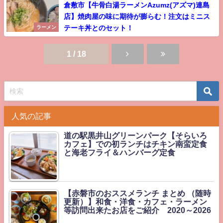
倉敷市【牛骨白湯ラーメンAzumz(アズマ)連島
店】焼肉屋の味に期待が膨らむ！注文はミニス
テーキ丼とのセット！
ラーメン
1 / 18
人気の記事
道の駅黒井山グリーンパーク【そらいろ
カフェ】での初ランチはチキン南蛮定食
と海老フライ＆ハンバーグ定食
【赤磐市のおススメランチ まとめ （随時
更新）】和食・洋食・カフェ・ラーメン
等訪問出来たお店をご紹介 2020～2026