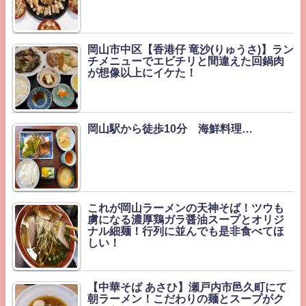
岡山市中区【香港仔 竜沙(りゅうさ)】ラン
チメニューでエビチリと間違えた回鍋肉
が想像以上にイケた！
岡山駅から徒歩10分 海鮮料理…
これが岡山ラーメンの天神そば！ツウも
虜になる濃厚鶏ガラ醤油スープとオリジ
ナル細麺！行列に並んでも是非食べてほ
しい！
【中華そば あさひ】瀬戸内市邑久町にて
朝ラーメン！こだわりの麺とスープがク