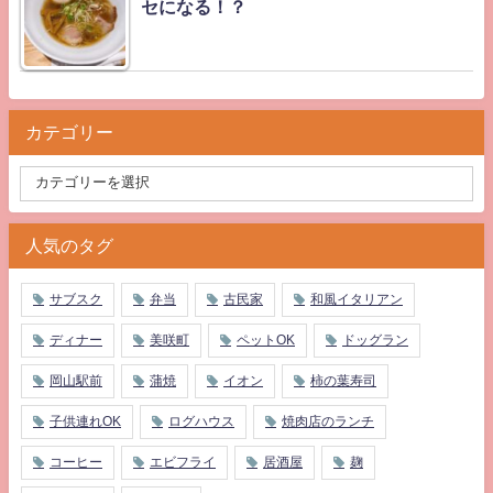
セになる！？
カテゴリー
人気のタグ
サブスク
弁当
古民家
和風イタリアン
ディナー
美咲町
ペットOK
ドッグラン
岡山駅前
蒲焼
イオン
柿の葉寿司
子供連れOK
ログハウス
焼肉店のランチ
コーヒー
エビフライ
居酒屋
麹