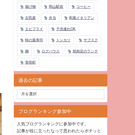
揚げ物
岡山駅前
コーヒー
古民家
弁当
和風イタリアン
エビフライ
子供連れOK
柿の葉寿司
トンカツ
サブスク
麹
ログハウス
焼肉店のランチ
美咲町
過去の記事
ブログランキング参加中
人気ブログランキングに参加中です。
記事が役に立ったなって思われたらポチッと