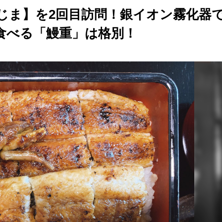
じま】を2回目訪問！銀イオン霧化器
食べる「鰻重」は格別！