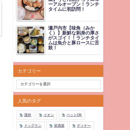
ーアルオープン！ランチ
タイムに初訪問！
瀬戸内市【味角（みか
く）】新鮮な刺身の厚さ
がスゴイ！！ランチタイ
ムは魚介と豚ロースに舌
鼓！
カテゴリー
人気のタグ
蒲焼
イオン
ペットOK
ドッグラン
居酒屋
ディナー