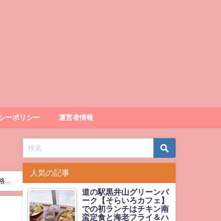
シーポリシー
運営者情報
人気の記事
格
道の駅黒井山グリーンパ
ーク【そらいろカフェ】
での初ランチはチキン南
蛮定食と海老フライ＆ハ