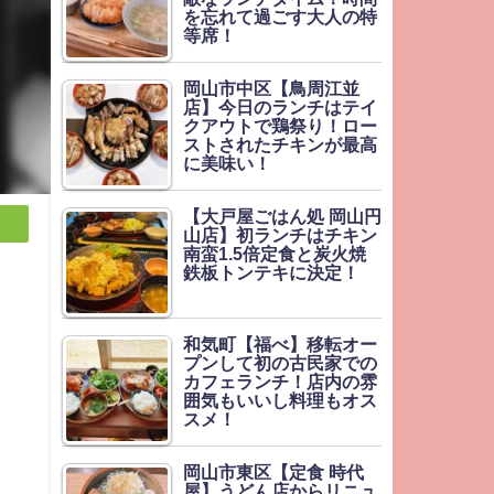
を忘れて過ごす大人の特
等席！
岡山市中区【鳥周江並
店】今日のランチはテイ
クアウトで鶏祭り！ロー
ストされたチキンが最高
に美味い！
【大戸屋ごはん処 岡山円
山店】初ランチはチキン
南蛮1.5倍定食と炭火焼
鉄板トンテキに決定！
和気町【福べ】移転オー
プンして初の古民家での
カフェランチ！店内の雰
囲気もいいし料理もオス
スメ！
岡山市東区【定食 時代
屋】うどん店からリニュ