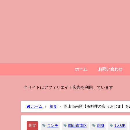
ホーム
お問い合わせ
当サイトはアフィリエイト広告を利用しています
ホーム
和食
岡山市南区【魚料理の店 うおじま】
別！
和食
ランチ
岡山市南区
刺身
1人OK