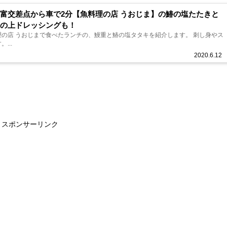
富交差点から車で2分【魚料理の店 うおじま】の鰆の塩たたきと
の上ドレッシングも！
の店 うおじまで食べたランチの、鰻重と鰆の塩タタキを紹介します。 刺し身やス
...
2020.6.12
スポンサーリンク