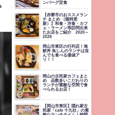
ンバーグ定食
で
【赤磐市のおススメラン
チ まとめ （随時更
新）】和食・洋食・カフ
ェ・ラーメン等訪問出来
たお店をご紹介 2020～
2026
岡山市東区の行列店！海
鮮丼 魚しんのランチは並
んでも食べる価値ア
リ！！
岡山の古民家カフェまと
め 品数多いこだわりの
ランチが素敵な空間で食
べられるお店！
【岡山市東区】隠れ家古
民家「cafe 十九社」の素
敵なランチタイム！時間