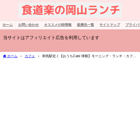
ホーム
お問い合わせ
オススメの街情報
提携先一覧
サイトマップ
プライバ
当サイトはアフィリエイト広告を利用しています
ホーム
カフェ
和気駅近く【おうちCafe 球根】モーニング・ランチ・カフェ
と朝から夕方までホッコリくつろげる新スポット！