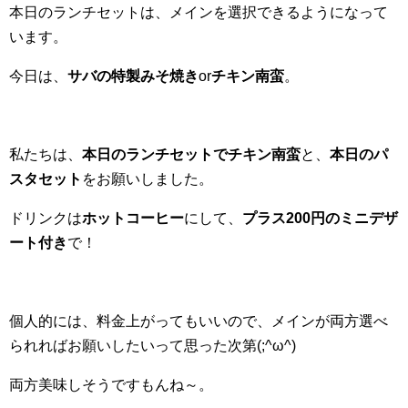
本日のランチセットは、メインを選択できるようになって
います。
今日は、
サバの特製みそ焼き
or
チキン南蛮
。
私たちは、
本日のランチセットでチキン南蛮
と、
本日のパ
スタセット
をお願いしました。
ドリンクは
ホットコーヒー
にして、
プラス200円のミニデザ
ート付き
で！
個人的には、料金上がってもいいので、メインが両方選べ
られればお願いしたいって思った次第(;^ω^)
両方美味しそうですもんね～。