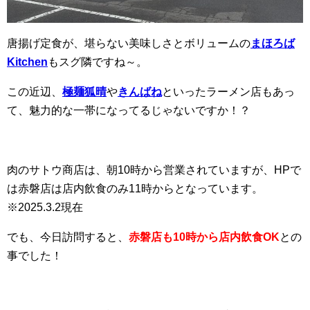
唐揚げ定食が、堪らない美味しさとボリュームの
まほろば
Kitchen
もスグ隣ですね～。
この近辺、
極麺狐晴
や
きんばね
といったラーメン店もあっ
て、魅力的な一帯になってるじゃないですか！？
肉のサトウ商店は、朝10時から営業されていますが、HPで
は赤磐店は店内飲食のみ11時からとなっています。
※2025.3.2現在
でも、今日訪問すると、
赤磐店も10時から店内飲食OK
との
事でした！