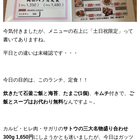
今気付きましたが、メニューの右上に「土日祝限定」って
書いてありますね。
平日との違いは未確認です・・・
今日の目的は、このランチ、定食！！
炊きたて石釜ご飯
と
海苔
、
たまご(1個)
、
キムチ
付きで、
ご
飯とスープはお代わり無料
なんですよ～。
カルビ・ヒレ肉・サガリの
サトウの三大名物盛り合わせ
300g 1,650円
にしようかとも迷いましたが、今日はガッツ