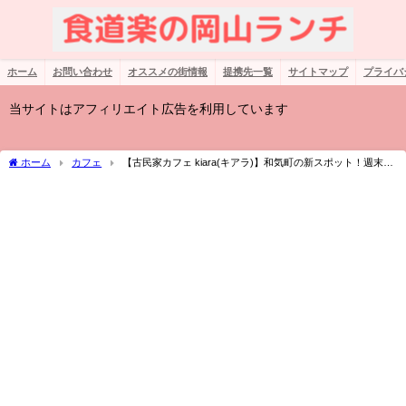
ホーム
お問い合わせ
オススメの街情報
提携先一覧
サイトマップ
プライバ
当サイトはアフィリエイト広告を利用しています
ホーム
カフェ
【古民家カフェ kiara(キアラ)】和気町の新スポット！週末の
20食限定ランチがオススメでレモン店長も超可愛い！