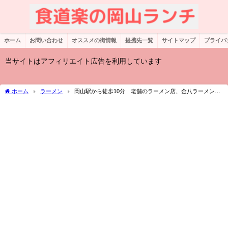
ホーム
お問い合わせ
オススメの街情報
提携先一覧
サイトマップ
プライバ
当サイトはアフィリエイト広告を利用しています
ホーム
ラーメン
岡山駅から徒歩10分 老舗のラーメン店、金八ラーメンの
角煮チャーシューがウマ過ぎる！豚骨醤油のスープと麺の相性も良し！