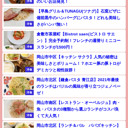
のいいお店発見！
洋食
【早島グリル＆TUNAGU(ツナグ)】石窯ピザに
備前黒牛のハンバーグにパスタ！どれも美味し
さがハンパ無い！
洋食
倉敷市茶屋町【Bistrot saen(ビストロ サエ
ン）】完全予約制！フレンチの週替りミニコー
スランチが1500円！
洋食
岡山市中区【キッチン サクラ】人気の秘密は
美味しさとボリューム！？ホエー豚の豚トロが
デミカツと相性抜群！
洋食
岡山市北区【鎌倉パスタ 青江店】2021年最後
のランチはバジルの風味が香り立つジェノベー
ゼ！
洋食
岡山市南区【レストラン・オーベルジュ】肉・
魚・パスタの3種類から選ぶランチがコスパ良
くて大人気！
洋食
岡山市北区【ランチ＆バル パパズキッチン】