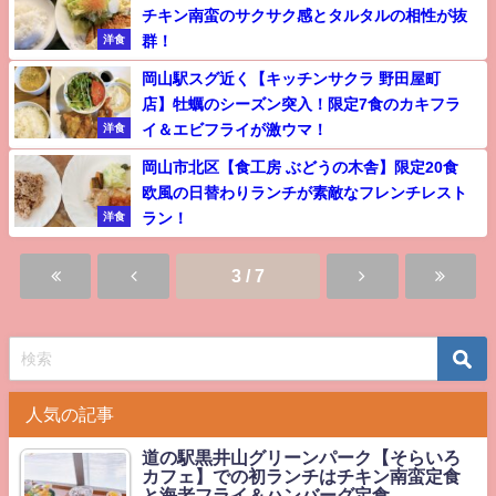
チキン南蛮のサクサク感とタルタルの相性が抜
群！
洋食
岡山駅スグ近く【キッチンサクラ 野田屋町
店】牡蠣のシーズン突入！限定7食のカキフラ
イ＆エビフライが激ウマ！
洋食
岡山市北区【食工房 ぶどうの木舎】限定20食
欧風の日替わりランチが素敵なフレンチレスト
ラン！
洋食
3 / 7
人気の記事
道の駅黒井山グリーンパーク【そらいろ
カフェ】での初ランチはチキン南蛮定食
と海老フライ＆ハンバーグ定食