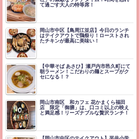
て過ごす大人の特等席！
岡山市中区【鳥周江並店】今日のランチ
はテイクアウトで鶏祭り！ローストされ
たチキンが最高に美味い！
【中華そば あさひ】瀬戸内市邑久町にて
朝ラーメン！こだわりの麺とスープがク
セになる！？
岡山市南区 和カフェ 花かまくら福田
店 限定「御膳」は、口コミ以上の映え
と満足感！リーズナブルな贅沢ランチ！
【岡山市中区のテイクアウト】平井小学