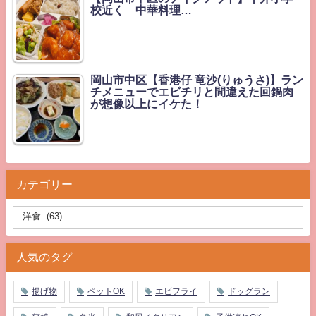
校近く 中華料理…
岡山市中区【香港仔 竜沙(りゅうさ)】ラン
チメニューでエビチリと間違えた回鍋肉
が想像以上にイケた！
カテゴリー
人気のタグ
揚げ物
ペットOK
エビフライ
ドッグラン