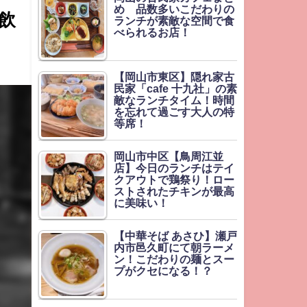
め 品数多いこだわりの
飲
ランチが素敵な空間で食
べられるお店！
【岡山市東区】隠れ家古
民家「cafe 十九社」の素
敵なランチタイム！時間
を忘れて過ごす大人の特
等席！
岡山市中区【鳥周江並
店】今日のランチはテイ
クアウトで鶏祭り！ロー
ストされたチキンが最高
に美味い！
【中華そば あさひ】瀬戸
内市邑久町にて朝ラーメ
ン！こだわりの麺とスー
プがクセになる！？