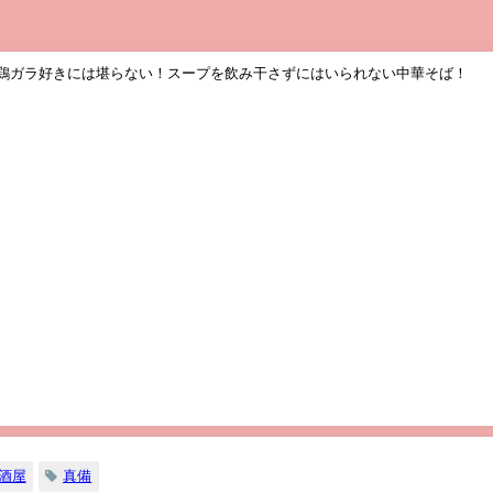
】鶏ガラ好きには堪らない！スープを飲み干さずにはいられない中華そば！
酒屋
真備