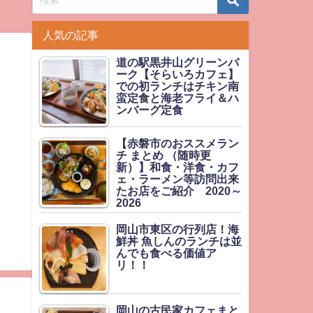
人気の記事
道の駅黒井山グリーンパ
ーク【そらいろカフェ】
での初ランチはチキン南
蛮定食と海老フライ＆ハ
ンバーグ定食
【赤磐市のおススメラン
チ まとめ （随時更
新）】和食・洋食・カフ
ェ・ラーメン等訪問出来
たお店をご紹介 2020～
2026
岡山市東区の行列店！海
鮮丼 魚しんのランチは並
んでも食べる価値ア
リ！！
岡山の古民家カフェまと