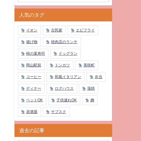
人気のタグ
イオン
古民家
エビフライ
揚げ物
焼肉店のランチ
柿の葉寿司
ドッグラン
岡山駅前
トンカツ
美咲町
コーヒー
和風イタリアン
弁当
ディナー
ログハウス
蒲焼
ペットOK
子供連れOK
麹
居酒屋
サブスク
過去の記事