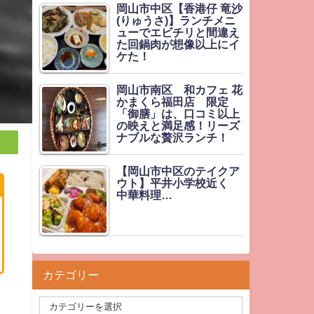
岡山市中区【香港仔 竜沙
(りゅうさ)】ランチメニ
ューでエビチリと間違え
た回鍋肉が想像以上にイ
ケた！
岡山市南区 和カフェ 花
かまくら福田店 限定
「御膳」は、口コミ以上
の映えと満足感！リーズ
ナブルな贅沢ランチ！
【岡山市中区のテイクア
ウト】平井小学校近く
中華料理…
カテゴリー