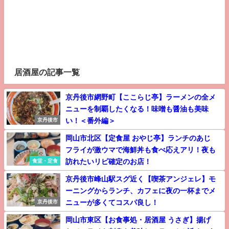
居酒屋の記事一覧
京丹後市網野町【ここらじ亭】ラーメンの全メ
ニューを制覇したくなる！味噌も醤油も美味
い！＜番外編＞
京丹後市
岡山市北区【定食屋 おやじ亭】ランチのあじ
フライが激ウマで海鮮丼も食べ応えアリ！夜も
訪れたいリピ確定のお店！
食堂・定食
京丹後市峰山駅スグ近く【喫茶アンジェレ】モ
ーニングからランチ、カフェに夜の一杯までメ
ニューが多くてコスパ良し！
京丹後市
岡山市東区【お食事処・居酒屋 うさぎ】揚げ