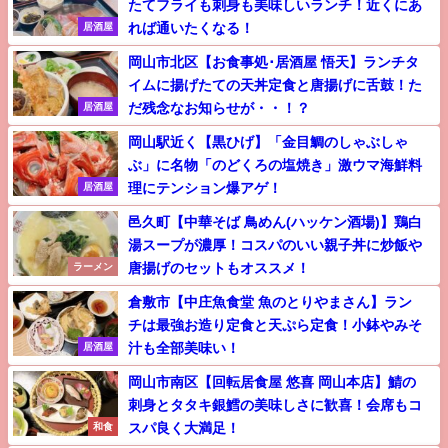
たてフライも刺身も美味しいランチ！近くにあ
れば通いたくなる！
居酒屋
岡山市北区【お食事処･居酒屋 悟天】ランチタ
イムに揚げたての天丼定食と唐揚げに舌鼓！た
だ残念なお知らせが・・！？
居酒屋
岡山駅近く【黒ひげ】「金目鯛のしゃぶしゃ
ぶ」に名物「のどくろの塩焼き」激ウマ海鮮料
理にテンション爆アゲ！
居酒屋
邑久町【中華そば 鳥めん(ハッケン酒場)】鶏白
湯スープが濃厚！コスパのいい親子丼に炒飯や
唐揚げのセットもオススメ！
ラーメン
倉敷市【中庄魚食堂 魚のとりやまさん】ラン
チは最強お造り定食と天ぷら定食！小鉢やみそ
汁も全部美味い！
居酒屋
岡山市南区【回転居食屋 悠喜 岡山本店】鯖の
刺身とタタキ銀鱈の美味しさに歓喜！会席もコ
スパ良く大満足！
和食