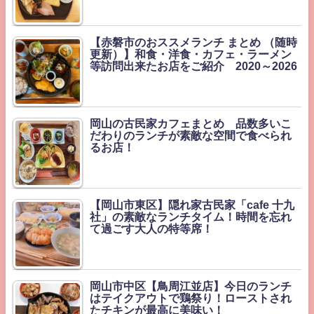
【赤磐市のおススメランチ まとめ （随時
更新）】和食・洋食・カフェ・ラーメン
等訪問出来たお店をご紹介 2020～2026
岡山の古民家カフェまとめ 品数多いこ
だわりのランチが素敵な空間で食べられ
るお店！
【岡山市東区】隠れ家古民家「cafe 十九
社」の素敵なランチタイム！時間を忘れ
て過ごす大人の特等席！
岡山市中区【鳥周江並店】今日のランチ
はテイクアウトで鶏祭り！ローストされ
たチキンが最高に美味い！