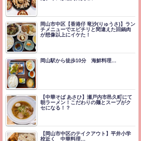
岡山市中区【香港仔 竜沙(りゅうさ)】ラン
チメニューでエビチリと間違えた回鍋肉
が想像以上にイケた！
岡山駅から徒歩10分 海鮮料理…
【中華そば あさひ】瀬戸内市邑久町にて
朝ラーメン！こだわりの麺とスープがク
セになる！？
【岡山市中区のテイクアウト】平井小学
校近く 中華料理…