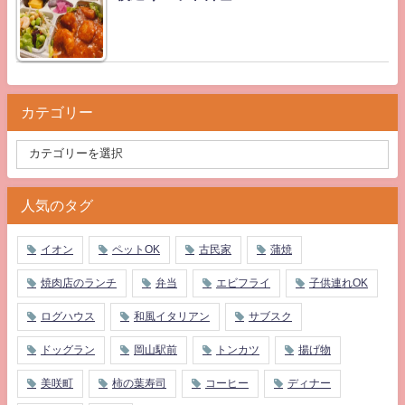
カテゴリー
人気のタグ
イオン
ペットOK
古民家
蒲焼
焼肉店のランチ
弁当
エビフライ
子供連れOK
ログハウス
和風イタリアン
サブスク
ドッグラン
岡山駅前
トンカツ
揚げ物
美咲町
柿の葉寿司
コーヒー
ディナー