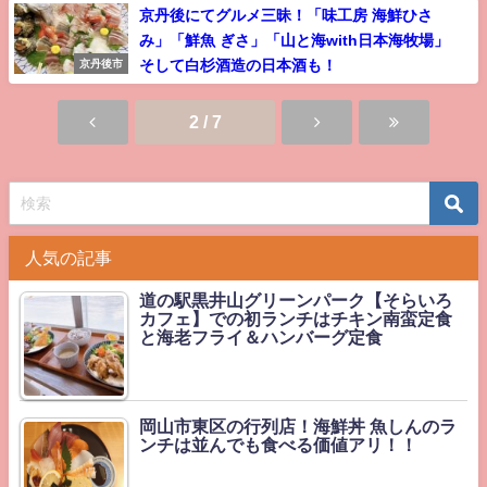
京丹後にてグルメ三昧！「味工房 海鮮ひさ
み」「鮮魚 ぎさ」「山と海with日本海牧場」
そして白杉酒造の日本酒も！
京丹後市
2 / 7
人気の記事
道の駅黒井山グリーンパーク【そらいろ
カフェ】での初ランチはチキン南蛮定食
と海老フライ＆ハンバーグ定食
岡山市東区の行列店！海鮮丼 魚しんのラ
ンチは並んでも食べる価値アリ！！