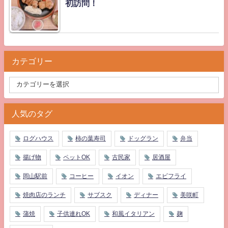
初訪問！
カテゴリー
人気のタグ
ログハウス
柿の葉寿司
ドッグラン
弁当
揚げ物
ペットOK
古民家
居酒屋
岡山駅前
コーヒー
イオン
エビフライ
焼肉店のランチ
サブスク
ディナー
美咲町
蒲焼
子供連れOK
和風イタリアン
麹