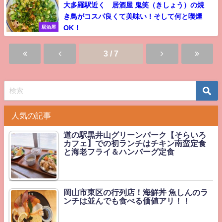
大多羅駅近く 居酒屋 鬼笑（きしょう）の焼
き鳥がコスパ良くて美味い！そして何と喫煙
OK！
居酒屋
3 / 7
人気の記事
道の駅黒井山グリーンパーク【そらいろ
カフェ】での初ランチはチキン南蛮定食
と海老フライ＆ハンバーグ定食
岡山市東区の行列店！海鮮丼 魚しんのラ
ンチは並んでも食べる価値アリ！！