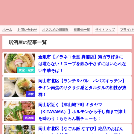
ホーム
お問い合わせ
オススメの街情報
提携先一覧
サイトマップ
プライバ
居酒屋の記事一覧
倉敷市【ノラネコ食堂 真備店】鶏ガラ好きに
は堪らない！スープを飲み干さずにはいられな
い中華そば！
食堂・定食
岡山市北区【ランチ＆バル パパズキッチン】
チキン南蛮のサクサク感とタルタルの相性が抜
群！
洋食
岡山駅近く【津山城下町 キタヤマ
（KITAYAMA）】ホルモンから干し肉まで津山
を味わう！もちろん瓶チューも！
居酒屋
岡山市北区【なごみ飯 なすび】絶品のおばん