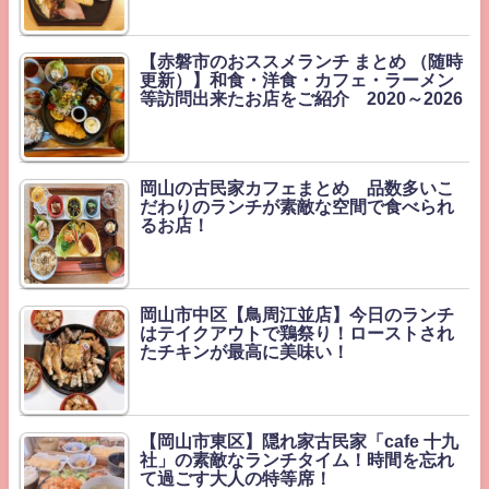
【赤磐市のおススメランチ まとめ （随時
更新）】和食・洋食・カフェ・ラーメン
等訪問出来たお店をご紹介 2020～2026
岡山の古民家カフェまとめ 品数多いこ
だわりのランチが素敵な空間で食べられ
るお店！
岡山市中区【鳥周江並店】今日のランチ
はテイクアウトで鶏祭り！ローストされ
たチキンが最高に美味い！
【岡山市東区】隠れ家古民家「cafe 十九
社」の素敵なランチタイム！時間を忘れ
て過ごす大人の特等席！