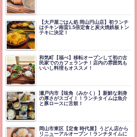
【大戸屋ごはん処 岡山円山店】初ランチ
はチキン南蛮1.5倍定食と炭火焼鉄板トン
テキに決定！
和気町【福べ】移転オープンして初の古
民家でのカフェランチ！店内の雰囲気も
いいし料理もオススメ！
瀬戸内市【味角（みかく）】新鮮な刺身
の厚さがスゴイ！！ランチタイムは魚介
と豚ロースに舌鼓！
岡山市東区【定食 時代屋】うどん店から
リニューアルオープン！ランチタイムに