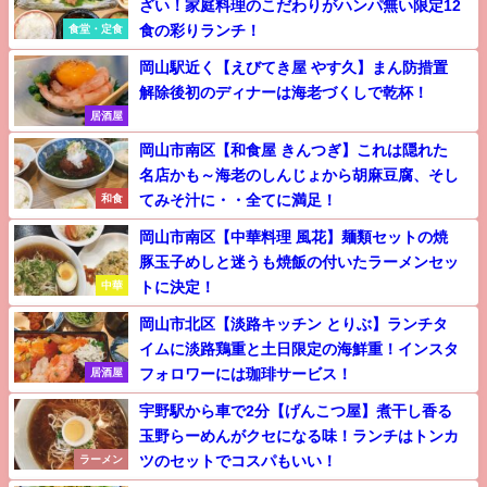
ざい！家庭料理のこだわりがハンパ無い限定12
食の彩りランチ！
食堂・定食
岡山駅近く【えびてき屋 やす久】まん防措置
解除後初のディナーは海老づくしで乾杯！
居酒屋
岡山市南区【和食屋 きんつぎ】これは隠れた
名店かも～海老のしんじょから胡麻豆腐、そし
てみそ汁に・・全てに満足！
和食
岡山市南区【中華料理 風花】麺類セットの焼
豚玉子めしと迷うも焼飯の付いたラーメンセッ
トに決定！
中華
岡山市北区【淡路キッチン とりぶ】ランチタ
イムに淡路鶏重と土日限定の海鮮重！インスタ
フォロワーには珈琲サービス！
居酒屋
宇野駅から車で2分【げんこつ屋】煮干し香る
玉野らーめんがクセになる味！ランチはトンカ
ツのセットでコスパもいい！
ラーメン