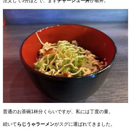
注文して5分ほどで、まず
チャーシュー丼
が着丼。
普通のお茶碗1杯分くらいですが、私には丁度の量。
続いて
らじうゃラーメン
がスグに運ばれてきました。