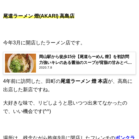
尾道ラーメン 燈(AKARI) 高島店
今年3月に開店したラーメン店です。
岡山駅から徒歩15分【尾道らーめん 燈】を初訪問
力強いキレのある醤油のスープが背脂の甘みとベス
2020.7.8
トマッチで、麺の風味も負けてない！
4年前に訪問した、田町の
尾道ラーメン 燈 本店
が、高島に
出店した新店ですね。
大好きな味で、リピしようと思いつつ出来てなかったの
で、いい機会です(^^)
場所は、残念ながら昨年9月に閉店したフレンチの
ボンクラ