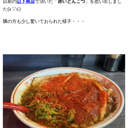
以前の
山下商店
で頂いた「
赤いとんこつ
」を思い出しまし
た(≧▽≦)
隣の方も少し驚いておられた様子・・・