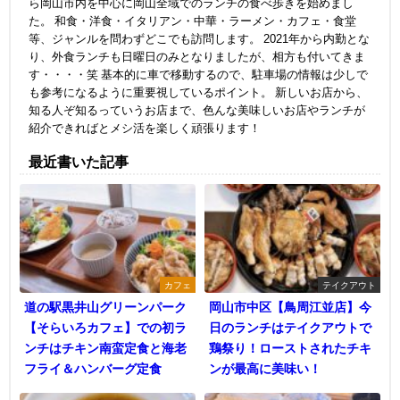
ら岡山市内を中心に岡山全域でのランチの食べ歩きを始めまし
た。 和食・洋食・イタリアン・中華・ラーメン・カフェ・食堂
等、ジャンルを問わずどこでも訪問します。 2021年から内勤とな
り、外食ランチも日曜日のみとなりましたが、相方も付いてきま
す・・・・笑 基本的に車で移動するので、駐車場の情報は少しで
も参考になるように重要視しているポイント。 新しいお店から、
知る人ぞ知るっていうお店まで、色んな美味しいお店やランチが
紹介できればとメシ活を楽しく頑張ります！
最近書いた記事
カフェ
テイクアウト
道の駅黒井山グリーンパーク
岡山市中区【鳥周江並店】今
【そらいろカフェ】での初ラ
日のランチはテイクアウトで
ンチはチキン南蛮定食と海老
鶏祭り！ローストされたチキ
フライ＆ハンバーグ定食
ンが最高に美味い！